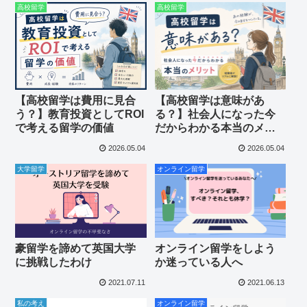
高校留学
高校留学
【高校留学は費用に見合
【高校留学は意味があ
う？】教育投資としてROI
る？】社会人になった今
で考える留学の価値
だからわかる本当のメリ
ット
2026.05.04
2026.05.04
大学留学
オンライン留学
豪留学を諦めて英国大学
オンライン留学をしよう
に挑戦したわけ
か迷っている人へ
2021.07.11
2021.06.13
私の考え
オンライン留学