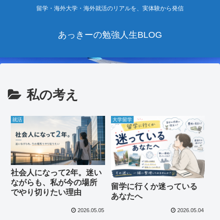
留学・海外大学・海外就活のリアルを、実体験から発信
あっきーの勉強人生BLOG
私の考え
就活
大学留学
社会人になって2年。迷い
ながらも、私が今の場所
留学に行くか迷っている
でやり切りたい理由
あなたへ
2026.05.05
2026.05.04