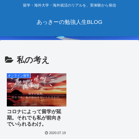
留学・海外大学・海外就活のリアルを、実体験から発信
あっきーの勉強人生BLOG
私の考え
オンライン留学
コロナによって留学が延
期。それでも私が前向き
でいられるわけ。
2020.07.19