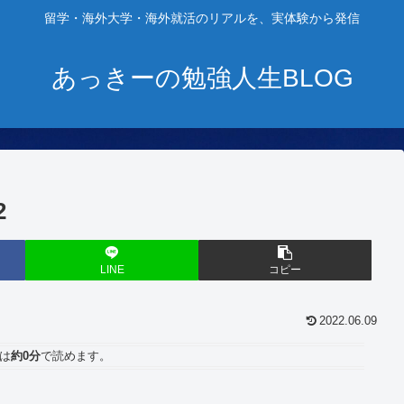
留学・海外大学・海外就活のリアルを、実体験から発信
あっきーの勉強人生BLOG
2
LINE
コピー
2022.06.09
は
約0分
で読めます。