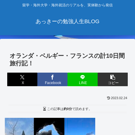
留学・海外大学・海外就活のリアルを、実体験から発信
あっきーの勉強人生BLOG
オランダ・ベルギー・フランスの計10日間
旅行記！
X
Facebook
LINE
コピー
2023.02.24
この記事は
約0分
で読めます。